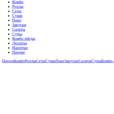
Комбо
Роллы
Сеты
Суши
Поке
Закуски
Салаты
Супы
Комбо обеды
Десерты
Напитки
Прочее
Пицца
Комбо
Роллы
Сеты
Суши
Поке
Закуски
Салаты
Супы
Комбо 