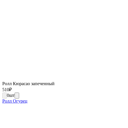
Ролл Кюрасао запеченный
510
₽
0
шт
Ролл Огурец