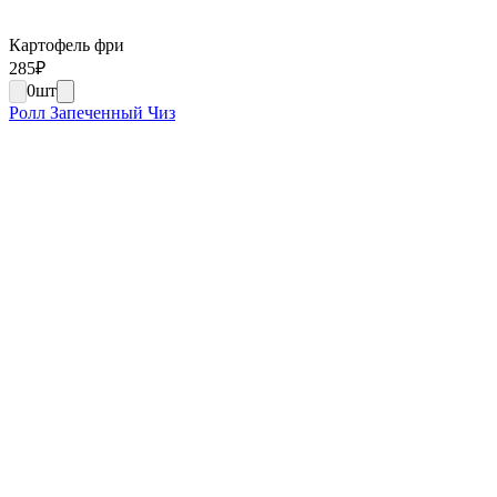
Картофель фри
285
₽
0
шт
Ролл Запеченный Чиз