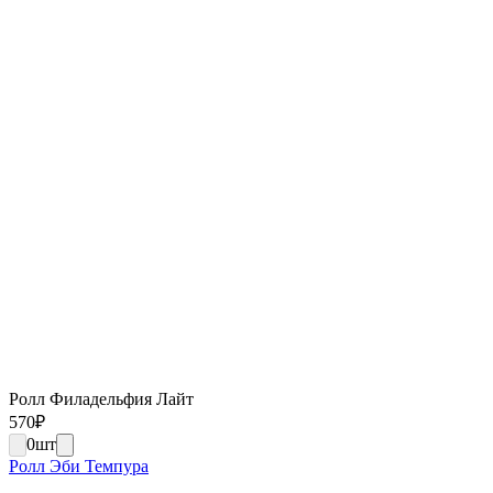
Ролл Филадельфия Лайт
570
₽
0
шт
Ролл Эби Темпура