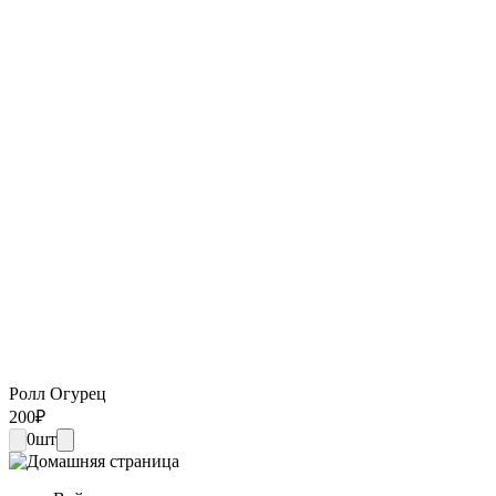
Ролл Огурец
200
₽
0
шт