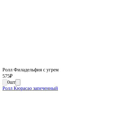
Ролл Филадельфия с угрем
575
₽
0
шт
Ролл Кюрасао запеченный