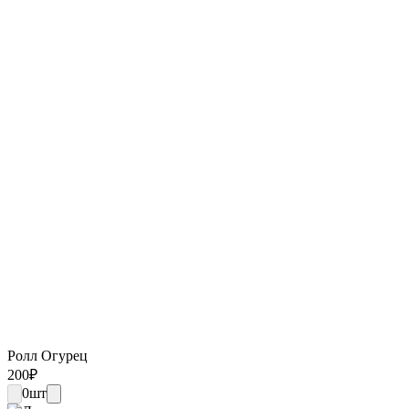
Ролл Огурец
200
₽
0
шт