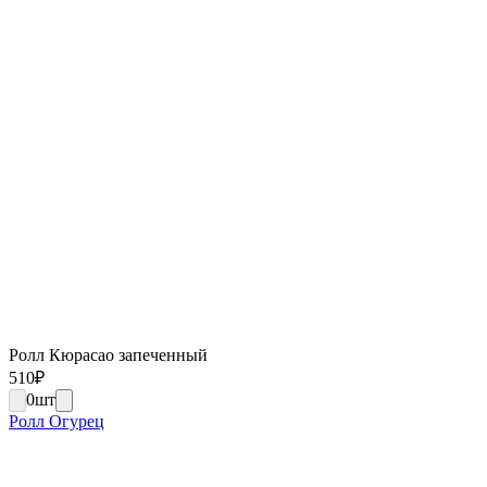
Ролл Кюрасао запеченный
510
₽
0
шт
Ролл Огурец