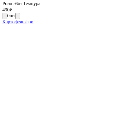
Ролл Эби Темпура
490
₽
0
шт
Картофель фри