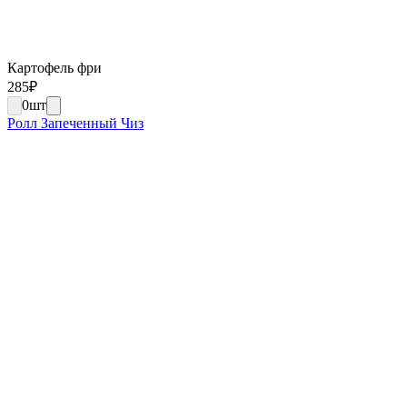
Картофель фри
285
₽
0
шт
Ролл Запеченный Чиз