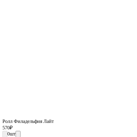
Ролл Филадельфия Лайт
570
₽
0
шт