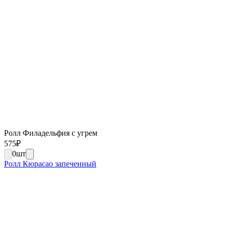
Ролл Филадельфия с угрем
575
₽
0
шт
Ролл Кюрасао запеченный