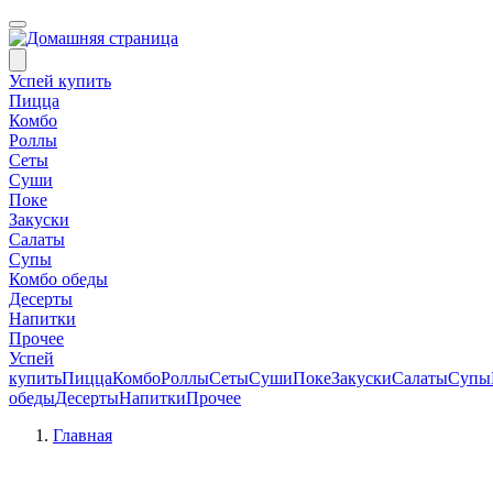
Успей купить
Пицца
Комбо
Роллы
Сеты
Суши
Поке
Закуски
Салаты
Супы
Комбо обеды
Десерты
Напитки
Прочее
Успей
купить
Пицца
Комбо
Роллы
Сеты
Суши
Поке
Закуски
Салаты
Супы
обеды
Десерты
Напитки
Прочее
Главная